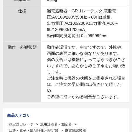
仕様
漏電遮断器・GRリレーテスタ,電源電
圧:AC100/200V(50Hz～60Hz)単相,
出力電圧:AC100/200V,出力電流:AC0～
60/120/600/1200mA,
動作時間測定範囲:0～999999ms
動作・外観状態
動作確認済です。中古ですので、外観や、
画面の表面に細かな傷などがあります。
傷の度合いは機器によってばらつきがござ
いますので、あらかじめご了承をお願い致
します。
ご注文時に機器の状態をご指定される場合
は、ご注文の早い順に出荷させて頂くた
め、
ご希望に沿いかねる場合がございます。
商品カテゴリ
測定器ガレージ
>
汎用計測器・測定器
>
回路・素子・部品評価用測定器
>
継電器試験器