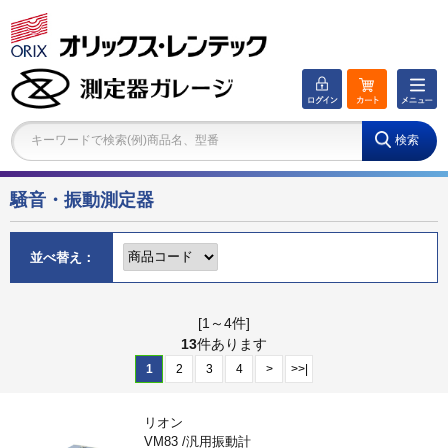
キーワードで検索(例)商品名、型番
騒音・振動測定器
並べ替え：
[1～4件]
13
件あります
1
2
3
4
>
>>|
リオン
VM83 /汎用振動計