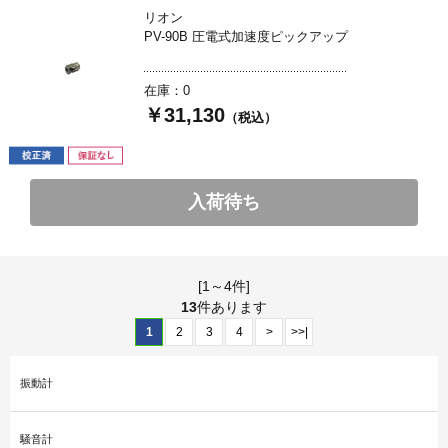
リオン
PV-90B 圧電式加速度ピックアップ
在庫：0
￥31,130
（税込）
入荷待ち
[1～4件]
13
件あります
1
2
3
4
>
>>|
振動計
騒音計