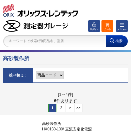
キーワードで検索(例)商品名、型番
高砂製作所
並べ替え：
[1～4件]
6
件あります
1
2
>
>>|
高砂製作所
HX0150-100/ 直流安定化電源