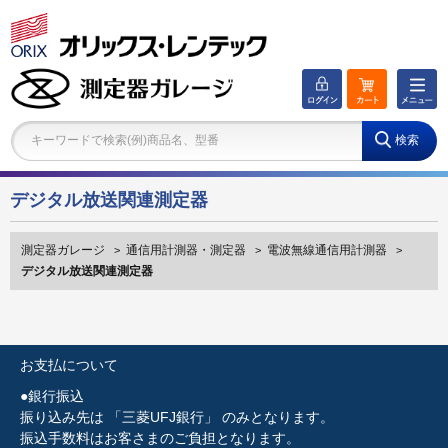
キーワードで検索(例)商品名、型番
デジタル放送関連測定器
測定器ガレージ
通信用計測器・測定器
電波無線通信用計測器
>
>
>
デジタル放送関連測定器
お支払について
●銀行振込
振り込み先は 「三菱UFJ銀行」 のみとなります。
振込手数料はお客さまのご負担となります。